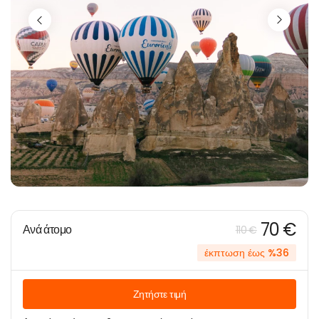
70 €
Ανά άτομο
110 €
έκπτωση έως %36
Ζητήστε τιμή