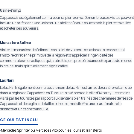
Usine d'onyx
Cappadocia est également connu pour sa pierre onyx. De nombreuses visites peuvent
inclure un arrêt dans une usine ou un atelier où vous pouvez voir la pierre travaillée
et acheter des souvenirs.
Monastère Selime
Visiter le monastère de Selime et son point de vue est l'occasion de se connecter à
l'histoire chrétienne primitive de la région et d'apprécier l'ingéniosité des
communautés monastiques qui, autrefois, ont prospéré dans cette partie du monde
lointaine, mais spirituellement significative.
Lac Narlı
Le lac Narlı, également connu sous le nom de lac Nar, est un lac de cratère volcanique
dans la région de Cappadocia en Turquie, situé près de la ville d'Aksaray. Il est moins
visité par les touristes par rapport aux sentiers bien traînés des cheminées de fées de
Cappadocia et des églises de taille rocheuse, mais il offre une beauté naturelle
distincte et un cadre tranquille.
CE QUI EST INCLU
·
Mercedes Sprinter ou Mercedes Vito pour les Tours et Transferts