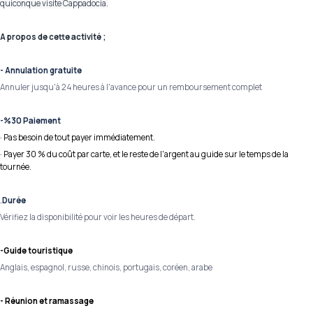
quiconque visite Cappadocia.
A propos de cette activité ;
- Annulation gratuite
Annuler jusqu'à 24 heures à l'avance pour un remboursement complet
-%30 Paiement
· Pas besoin de tout payer immédiatement.
· Payer 30 % du coût par carte, et le reste de l'argent au guide sur le temps de la
tournée.
.
Durée
Vérifiez la disponibilité pour voir les heures de départ.
-Guide touristique
Anglais, espagnol, russe, chinois, portugais, coréen, arabe
- Réunion et ramassage