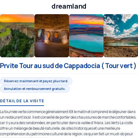
dreamland
Prvite Tour au sud de Cappadocia ( Tour vert )
Réservez maintenant et payez plus tard.
Annulation et remboursement gratuits.
DÉTAIL DE LA VISITE
La tournée verte commence généralement tôt le matin et comprend le déjeuner dans
un restaurant local. Il est conseillé de porter des chaussures de marche confortables,
car il y aura des randonnées, en particulier dans la vallée d'Ihlara. Les Verts La visite
offre un mélange de beauté naturelle, de sites historiques et une meilleure
compréhension du patrimoine culturel de la région, ce qui en fait un must-do pour