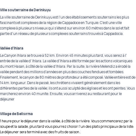
Ville souterraine de Derinkuyu
La ville souterraine de Derinkuyu est l'un des établissements souterrains les plus
fascinants et complexes de la région de Cappadoce en Turquie. C'est une ville
complexe à plusieurs niveaux qui s'étend sur environ 60 mètres dans le sol et fait
partie d'un réseau de plusieurs complexes souterrains trouvés à Cappadocia.
Vallée d'Ihlara
Le Canyon Ihlara se trouve à 52 km. Environ 45 minutes plus tard, vous serez à l'
entrée de la vallée d' Ihlara. La vallée d'Ihlara a été formée par les actions volcaniques
du mont Hasan, à côté de la vallée d'Ihlara. Par la suite, la rivière Melendiz a érodé la
vallée pendant des millions d'années en plus des couches fendues et tombées.
Finalement, le canyon de 80 mètres de profondeur a été composé. Vallée entière est de
14 km. longueur. Dans le passé, les chrétiens vivaient généralement dans les
différentes parties de la vallée; ils ont aussi sculpté des églises et les ont peintes. Vous
marcherez environ 40 munite. Ensuite, vous arriverez au restaurant pour le
déjeuner
Village de Belisırma
1 heure pour le déjeuner dans la vallée, à côté de la rivière. Vous commencerez par la
soupe et la salade, plus tard vous pourrez choisir l'un des plats principaux de la liste.
Le déjeuner sera terminé avec des fruits de saison.
.