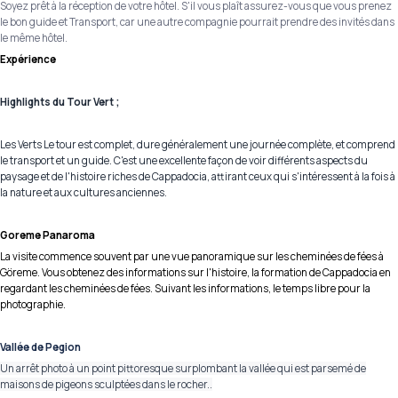
Soyez prêt à la réception de votre hôtel. S'il vous plaît assurez-vous que vous prenez
le bon guide et Transport, car une autre compagnie pourrait prendre des invités dans
le même hôtel.
Expérience
Highlights du Tour Vert ;
Les Verts Le tour est complet, dure généralement une journée complète, et comprend
le transport et un guide. C'est une excellente façon de voir différents aspects du
paysage et de l'histoire riches de Cappadocia, attirant ceux qui s'intéressent à la fois à
la nature et aux cultures anciennes.
Goreme Panaroma
La visite commence souvent par une vue panoramique sur les cheminées de fées à
Göreme. Vous obtenez des informations sur l'histoire, la formation de Cappadocia en
regardant les cheminées de fées. Suivant les informations, le temps libre pour la
photographie.
Vallée de Pegion
Un arrêt photo à un point pittoresque surplombant la vallée qui est parsemé de
maisons de pigeons sculptées dans le rocher..