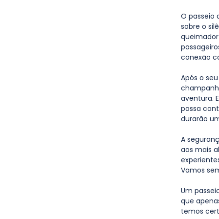
O passeio d
sobre o sil
queimador 
passageiros
conexão co
Após o seu
champanhe 
aventura. E
possa cont
durarão uma
A seguranç
aos mais al
experiente
Vamos semp
Um passeio
que apenas
temos cert