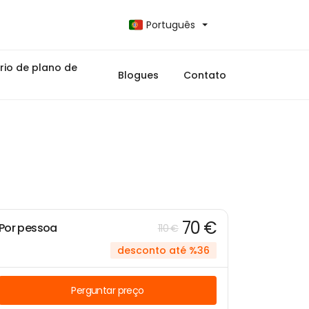
Português
rio de plano de
Blogues
Contato
70 €
Por pessoa
110 €
desconto até %36
Perguntar preço