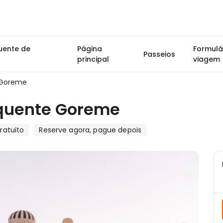
uente de
Página
Formulá
Passeios
principal
viagem
 Goreme
 quente Goreme
ratuito
Reserve agora, pague depois