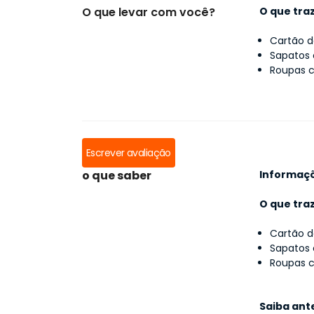
O que levar com você?
O que tra
Cartão d
Sapatos 
Roupas c
Escrever avaliação
o que saber
Informaç
O que tra
Cartão d
Sapatos 
Roupas c
Saiba ante