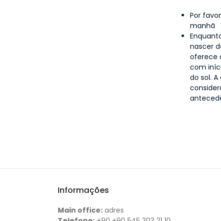
Por favo
manhã
Enquant
nascer d
oferece 
com iníc
do sol. 
consider
anteced
Informações
Main office:
adres
Telefone:
+90 +90 545 303 21 10