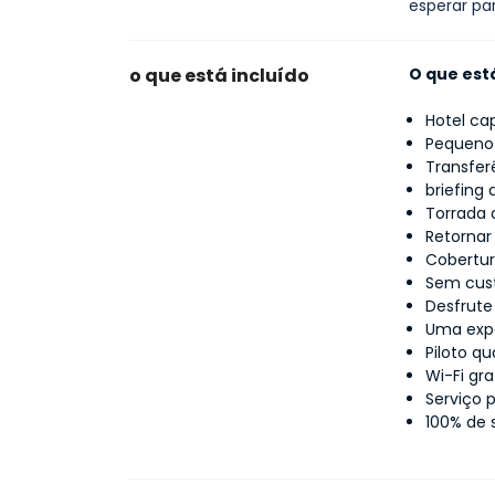
esperar pa
o que está incluído
O que está
Hotel ca
Pequeno
Transfer
briefing
Torrada
Retornar
Cobertur
Sem cust
Desfrute 
Uma expe
Piloto qu
Wi-Fi gr
Serviço p
100% de 