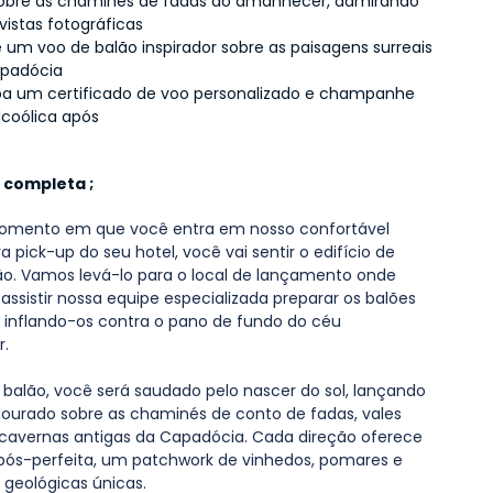
obre as chaminés de fadas ao amanhecer, admirando 
vistas fotográficas
 um voo de balão inspirador sobre as paisagens surreais 
padócia
a um certificado de voo personalizado e champanhe 
lcoólica após
 completa ;
omento em que você entra em nosso confortável 
 pick-up do seu hotel, você vai sentir o edifício de 
o. Vamos levá-lo para o local de lançamento onde 
ssistir nossa equipe especializada preparar os balões 
, inflando-os contra o pano de fundo do céu 
.
 balão, você será saudado pelo nascer do sol, lançando 
dourado sobre as chaminés de conto de fadas, vales 
cavernas antigas da Capadócia. Cada direção oferece 
pós-perfeita, um patchwork de vinhedos, pomares e 
geológicas únicas.