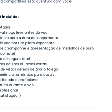
ra compartilhar esta aventura com você!"
 incluído ;
ptador
-almoço leve antes do voo
ência para a área de lançamento
 de voo por um piloto experiente
 de champanhe e apresentação de medalhas de ouro
 ao hotel
a de seguro total
os ocultos ou taxas extras
de vistas aéreas de tirar o fôlego
riência romântica para casais
alificado e profissional
atuito durante o voo
rofissional
satisfação :)