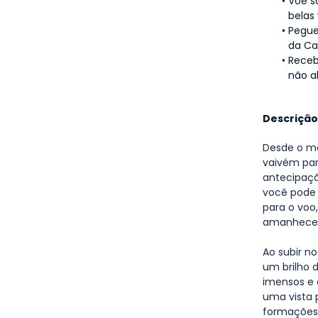
Voe s
belas 
Pegue
da Ca
Receb
não a
Descrição
Desde o m
vaivém para
antecipaçã
você pode a
para o voo
amanhecer
Ao subir no
um brilho 
imensos e 
uma vista 
formações 