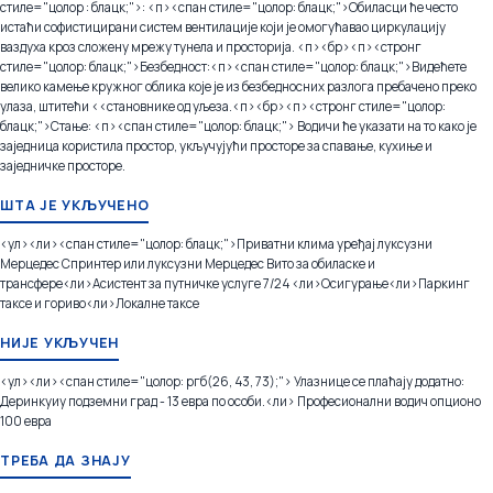
стиле="цолор : блацк;">:
<п><спан стиле="цолор: блацк;">Обиласци ће често
истаћи софистицирани систем вентилације који је омогућавао циркулацију
ваздуха кроз сложену мрежу тунела и просторија.
<п><бр>
<п><стронг
стиле="цолор: блацк;">Безбедност:
<п><спан стиле="цолор: блацк;">Видећете
велико камење кружног облика које је из безбедносних разлога пребачено преко
улаза, штитећи <<становнике од уљеза.
<п><бр>
<п><стронг стиле="цолор:
блацк;">Стање:
<п><спан стиле="цолор: блацк;"> Водичи ће указати на то како је
заједница користила простор, укључујући просторе за спавање, кухиње и
заједничке просторе.
ШТА ЈЕ УКЉУЧЕНО
<ул><ли><спан стиле="цолор: блацк;">Приватни клима уређај луксузни
Мерцедес Спринтер или луксузни Мерцедес Вито за обиласке и
трансфере
<ли>Асистент за путничке услуге 7/24
<ли>Осигурање
<ли>Паркинг
таксе и гориво
<ли>Локалне таксе
НИЈЕ УКЉУЧЕН
<ул><ли><спан стиле="цолор: ргб(26, 43, 73);"> Улазнице се плаћају додатно:
Деринкуиу подземни град - 13 евра по особи.
<ли> Професионални водич опционо
100 евра
ТРЕБА ДА ЗНАЈУ