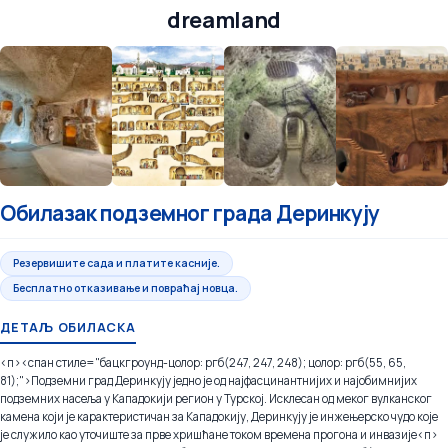
dreamland
Обилазак подземног града Деринкују
Резервишите сада и платите касније.
Бесплатно отказивање и повраћај новца.
ДЕТАЉ ОБИЛАСКА
<п><спан стиле="бацкгроунд-цолор: ргб(247, 247, 248); цолор: ргб(55, 65,
81);">Подземни град Деринкују једно је од најфасцинантнијих и најобимнијих
подземних насеља у Кападокији регион у Турској. Исклесан од меког вулканског
камена који је карактеристичан за Кападокију, Деринкују је инжењерско чудо које
је служило као уточиште за прве хришћане током времена прогона и инвазије
<п>