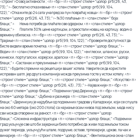
<стронг>О овој активности ;
<п><бр>
<п><стронг стиле="цолор: ргб(26, 43,
73);">- Бесплатно отказивање
<п><спан стиле="цолор: ргб(99, 104,
122);">Откажите до 24 сата унапред за пун повраћај новца
< п><бр>
<п><стронг
стиле="цолор: ргб(26, 43, 73);">-%30 плаћање
<п><спан стиле=" боја:
блацк;">· Нема потребе да плаћате све одједном.
<п><спан стиле="цолор:
блацк;">· Платите 30% цене картицом, а преостали новац на картицу. водич о
времену обиласка.
<п><бр>
<п><стронг стиле="цолор: ргб(26, 43, 73);">-
Трајање
<п><спан стиле="цолор: ргб(99, 104, 122);">Проверите доступност да
бисте видели време почетка.
<п><бр>
<п><стронг стиле="цолор: блацк;">-
Водич
<п><спан стиле="цолор: ргб(99, 104, 122);">енглески, шпански, руски,
кинески, португалски, корејски, арапски
<п><бр>
<п><стронг стиле="цолор:
блацк;"> -Састанак и преузимање
<п><спан стиле="цолор: ргб(99, 104,
122);">Будите спремни на рецепцији вашег хотела. Уверите се да користите
исправан шатл, јер друга компанија можда преузима госте у истом хотелу.
<п>
<стронг стиле="цолор: блацк;">
<п><стронг стиле="цолор: блацк;">Искуство
<п>
<бр>
<п><стронг стиле="цолор: ргб(26, 43) , 73);">-Најважније
<п><бр>
<п>
<стронг стиле="цолор: блацк;">Подземни град Деринкују
<п><бр>
<п><стронг
стиле="цолор: блацк;">Дубина и размера
<п><спан стиле="цолор:
блацк;">Деринкуиу је најдубљи од подземних градова у Кападокији, који се спушта
на око 60 метара (око 200 стопа) са најмање осам нивоа под земљом, мада нису
сви можда отворени за јавност.
<п><бр>
<п><стронг стиле="цолор:
блацк;">Сложена инфраструктура
<п><спан стиле="цолор: блацк;">Подземни
град укључује све што би заједници било потребно да живи под земљом током
дужег периода, укључујући штале, подруме, оставе, трпезарије, цркве, па чак и
винарије.
<п><бр>
<п><стронг стиле="цолор: блацк;">Вентилациона окна
<спан