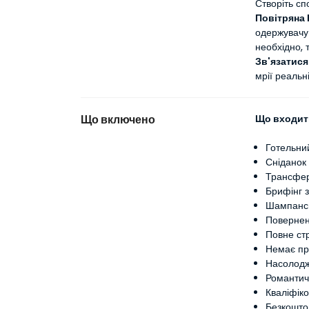
Створіть сп
Повітряна 
одержувачу і
необхідно,
Зв'язатися
мрії реальні
Що включено
Що входить
Готельни
Сніданок
Трансфер
Брифінг 
Шампансь
Повернен
Повне ст
Немає пр
Насолодж
Романтич
Кваліфіко
Безкошто