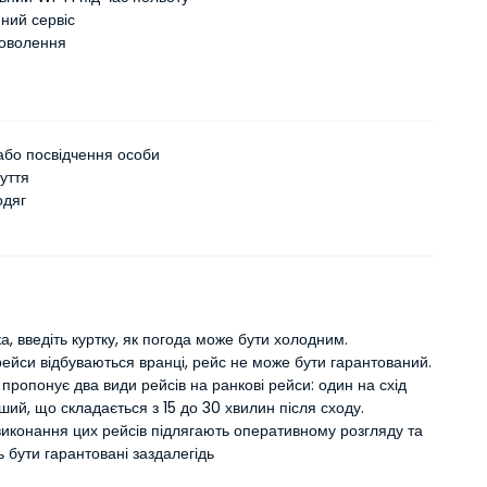
ний сервіс
оволення
або посвідчення особи
уття
одяг
а, введіть куртку, як погода може бути холодним.
рейси відбуваються вранці, рейс не може бути гарантований.
пропонує два види рейсів на ранкові рейси: один на схід
нший, що складається з 15 до 30 хвилин після сходу.
виконання цих рейсів підлягають оперативному розгляду та
 бути гарантовані заздалегідь