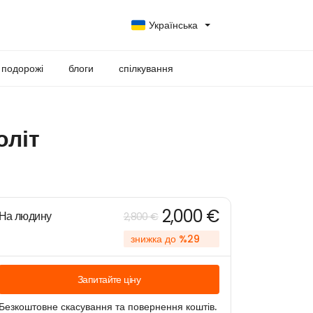
Українська
 подорожі
блоги
спілкування
оліт
2,000 €
На людину
2,800 €
знижка до %29
Запитайте ціну
Безкоштовне скасування та повернення коштів.