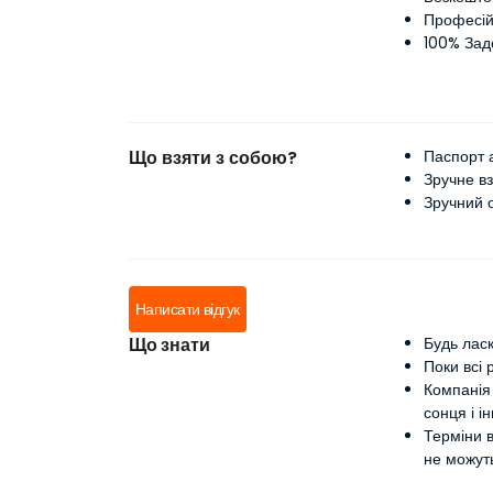
Професій
100% Зад
Що взяти з собою?
Паспорт 
Зручне вз
Зручний 
Написати відгук
Що знати
Будь ласк
Поки всі 
Компанія 
сонця і і
Терміни 
не можуть