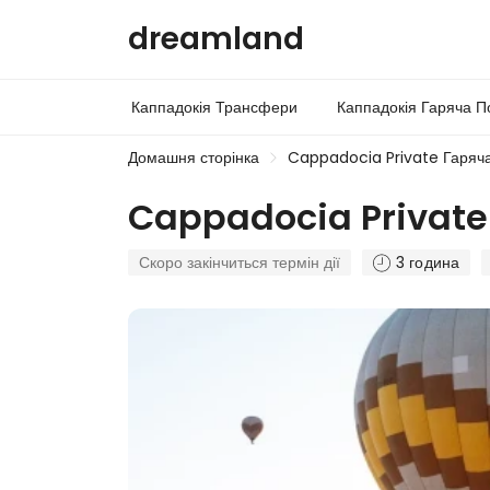
dreamland
Каппадокія Трансфери
Каппадокія Гаряча П
Домашня сторінка
Cappadocia Private Гаряча
Cappadocia Private 
Скоро закінчиться термін дії
3 година