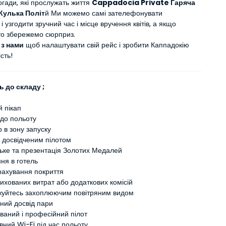
огади, які прослужать життя 
Cappadocia Private Гаряча 
Кулька Політ
й Ми можемо самі зателефонувати 
 узгодити зручний час і місце вручення квітів, а якщо 
 то збережемо сюрприз.
 з нами
 щоб налаштувати свій рейс і зробити Каппадокію 
сть!
 до складу ;
й пікап
 до польоту
 в зону запуску
з досвідченим пілотом
ке та презентація Золотих Медалей
ня в готель
рахування покриття
ихованих витрат або додаткових комісій
уйтесь захоплюючим повітряним видом
ний досвід пари
ваний і професійний пілот
вний Wi-Fi під час польоту