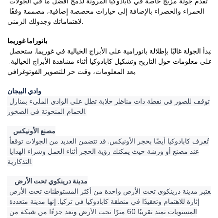
تقدم جولة مزيج خاصة في كابادوكيا المرونة لدمج أفضل ما في الجولات 
الحمراء والخضراء بالإضافة إلى خيارات مخصصة إضافية، مصممة وفقًا 
لاهتماماتك وجدولك الزمني.
بانوراما غوريما
تبدأ الجولة غالبًا بإطلالة بانورامية على الأبراج الخيالية في غوريما. ستحصل 
على معلومات حول التاريخ وتشكيل كابادوكيا أثناء مشاهدة الأبراج الخيالية. 
بعد المعلومات، وقت حر للتصوير الفوتوغرافي.
وادي البيجان
توقف للصور في نقطة ذات مناظر خلابة تطل على الوادي المليء بمنازل 
الحمام المنحوتة في الصخور.
    مصنع الأونيكس
تُعرف كابادوكيا أيضًا بحجر الأونيكس. قد تتضمن العديد من الجولات توقفاً 
عند مصنع أو ورشة حيث يمكنك رؤية الحجر أثناء العمل وشراء الهدايا 
التذكارية.
     مدينة درينكوي تحت الأرض
تعتبر مدينة درينكوي تحت الأرض واحدة من أكثر المستوطنات تحت الأرض 
إثارة للاهتمام وتعقيدًا في منطقة كابادوكيا في تركيا. إنها مدينة متعددة 
المستويات تمتد تقريبًا 60 مترًا تحت الأرض وتعد جزءًا من شبكة من 