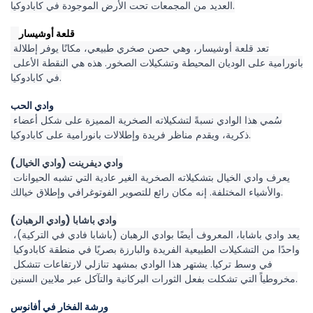
العديد من المجمعات تحت الأرض الموجودة في كابادوكيا.
قلعة أوشيسار
تعد قلعة أوشيسار، وهي حصن صخري طبيعي، مكانًا يوفر إطلالة 
بانورامية على الوديان المحيطة وتشكيلات الصخور. هذه هي النقطة الأعلى 
في كابادوكيا.
وادي الحب
سُمي هذا الوادي نسبةً لتشكيلاته الصخرية المميزة على شكل أعضاء 
ذكرية، ويقدم مناظر فريدة وإطلالات بانورامية على كابادوكيا.
وادي ديفرينت (وادي الخيال)
يعرف وادي الخيال بتشكيلاته الصخرية الغير عادية التي تشبه الحيوانات 
والأشياء المختلفة. إنه مكان رائع للتصوير الفوتوغرافي وإطلاق خيالك.
وادي باشابا (وادي الرهبان)
يعد وادي باشابا، المعروف أيضًا بوادي الرهبان (باشابا فادي في التركية)، 
واحدًا من التشكيلات الطبيعية الفريدة والبارزة بصريًا في منطقة كابادوكيا 
في وسط تركيا. يشتهر هذا الوادي بمشهد تنازلي لارتفاعات تتشكل 
مخروطياً التي تشكلت بفعل الثورات البركانية والتآكل عبر ملايين السنين.
ورشة الفخار في أفانوس