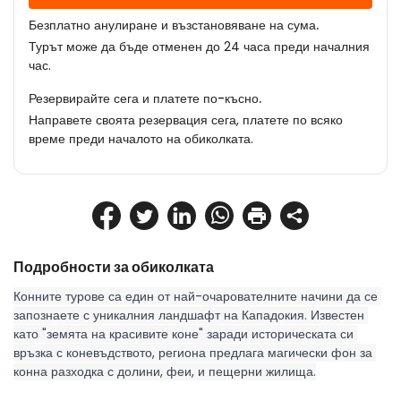
Безплатно анулиране и възстановяване на сума.
Турът може да бъде отменен до 24 часа преди началния
час.
Резервирайте сега и платете по-късно.
Направете своята резервация сега, платете по всяко
време преди началото на обиколката.
Подробности за обиколката
Конните турове са един от най-очарователните начини да се 
запознаете с уникалния ландшафт на Кападокия. Известен 
като "земята на красивите коне" заради историческата си 
връзка с коневъдството, региона предлага магически фон за 
конна разходка с долини, феи, и пещерни жилища.