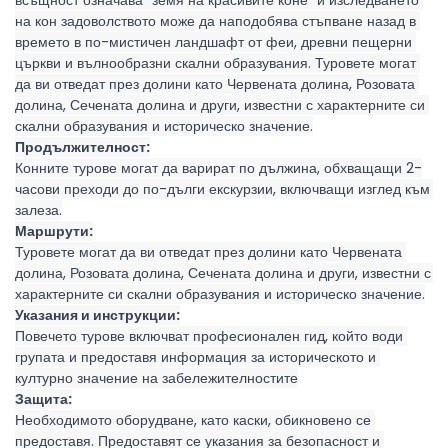
всъщност означава "земя на красивите коне" и изследването 
на кон задоволството може да наподобява стъпване назад в 
времето в по-мистичен ландшафт от феи, древни пещерни 
църкви и вълнообразни скални образувания. Туровете могат 
да ви отведат през долини като Червената долина, Розовата 
долина, Сечената долина и други, известни с характерните си 
скални образувания и историческо значение.
Продължителност:
Конните турове могат да варират по дължина, обхващащи 2-
часови преходи до по-дълги екскурзии, включващи изглед към 
залеза.
Маршрути:
Туровете могат да ви отведат през долини като Червената 
долина, Розовата долина, Сечената долина и други, известни с 
характерните си скални образувания и историческо значение.
Указания и инструкции:
Повечето турове включват професионален гид, който води 
групата и предоставя информация за историческото и 
културно значение на забележителностите
Защита:
Необходимото оборудване, като каски, обикновено се 
предоставя. Предоставят се указания за безопасност и 