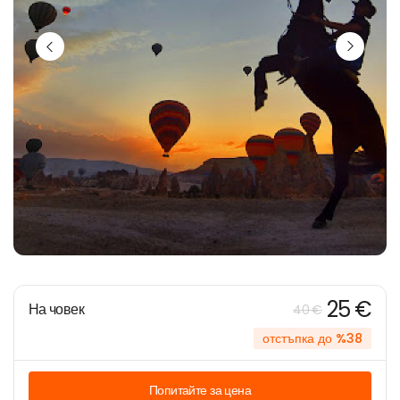
25 €
На човек
40 €
отстъпка до %38
Попитайте за цена