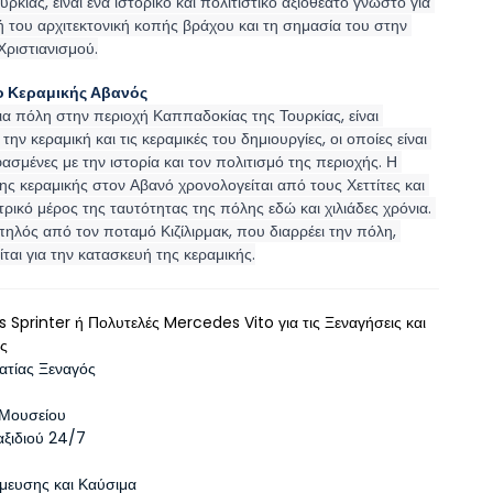
υρκίας, είναι ένα ιστορικό και πολιτιστικό αξιοθέατο γνωστό για 
ή του αρχιτεκτονική κοπής βράχου και τη σημασία του στην 
Χριστιανισμού.
ο Κεραμικής Αβανός
ια πόλη στην περιοχή Καππαδοκίας της Τουρκίας, είναι 
την κεραμική και τις κεραμικές του δημιουργίες, οι οποίες είναι 
σμένες με την ιστορία και τον πολιτισμό της περιοχής. Η 
ς κεραμικής στον Αβανό χρονολογείται από τους Χεττίτες και 
ντρικό μέρος της ταυτότητας της πόλης εδώ και χιλιάδες χρόνια. 
πηλός από τον ποταμό Κιζίλιρμακ, που διαρρέει την πόλη, 
ται για την κατασκευή της κεραμικής.
Sprinter ή Πολυτελές Mercedes Vito για τις Ξεναγήσεις και
ς
ατίας Ξεναγός
 Μουσείου
αξιδιού 24/7
μευσης και Καύσιμα