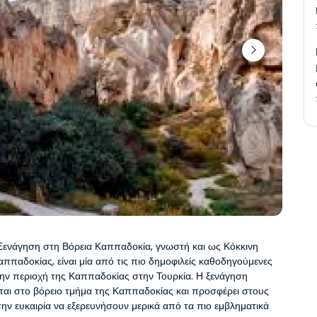
Ξενάγηση στη Βόρεια Καππαδοκία, γνωστή και ως Κόκκινη 
ππαδοκίας, είναι μία από τις πιο δημοφιλείς καθοδηγούμενες 
ην περιοχή της Καππαδοκίας στην Τουρκία. Η ξενάγηση 
ται στο βόρειο τμήμα της Καππαδοκίας και προσφέρει στους 
την ευκαιρία να εξερευνήσουν μερικά από τα πιο εμβληματικά 