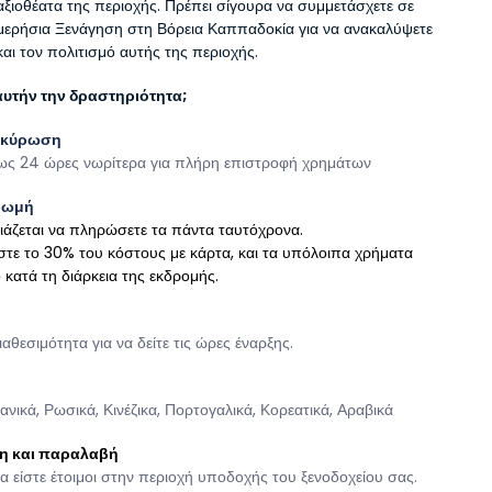
 αξιοθέατα της περιοχής. Πρέπει σίγουρα να συμμετάσχετε σε 
μερήσια Ξενάγηση στη Βόρεια Καππαδοκία για να ανακαλύψετε 
και τον πολιτισμό αυτής της περιοχής.
 αυτήν την δραστηριότητα;
ακύρωση
ως 24 ώρες νωρίτερα για πλήρη επιστροφή χρημάτων
ρωμή
χρειάζεται να πληρώσετε τα πάντα ταυτόχρονα.
ρώστε το 30% του κόστους με κάρτα, και τα υπόλοιπα χρήματα 
 κατά τη διάρκεια της εκδρομής.
ιαθεσιμότητα για να δείτε τις ώρες έναρξης.
ανικά, Ρωσικά, Κινέζικα, Πορτογαλικά, Κορεατικά, Αραβικά
η και παραλαβή
 είστε έτοιμοι στην περιοχή υποδοχής του ξενοδοχείου σας. 