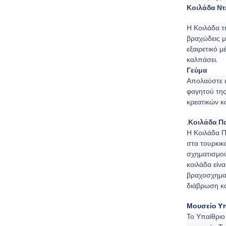
Κοιλάδα Ντ
Η Κοιλάδα τη
βραχώδεις μο
εξαιρετικό μ
καλπάσει.
Γεύμα
Απολαύστε έ
φαγητού της
κρεατικών κ
.
Κοιλάδα Π
Η Κοιλάδα 
στα τουρκικ
σχηματισμού
κοιλάδα είν
βραχοσχηματ
διάβρωση κα
Μουσείο Υπ
Το Υπαίθριο