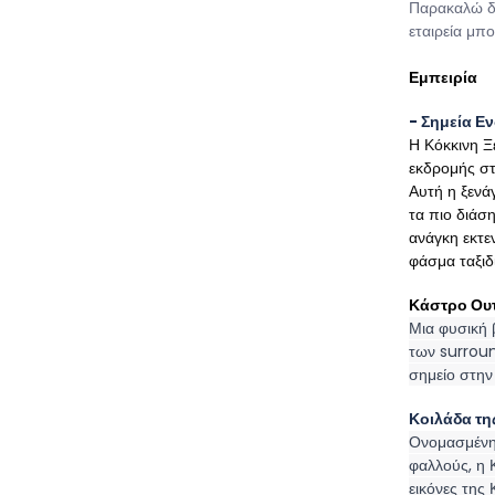
Παρακαλώ δι
εταιρεία μπ
Εμπειρία
- Σημεία Ε
Η Κόκκινη Ξ
εκδρομής στ
Αυτή η ξενά
τα πιο διάσ
ανάγκη εκτε
φάσμα ταξιδ
Κάστρο Ου
Μια φυσική 
των surroun
σημείο στην
Κοιλάδα τη
Ονομασμένη 
φαλλούς, η 
εικόνες της