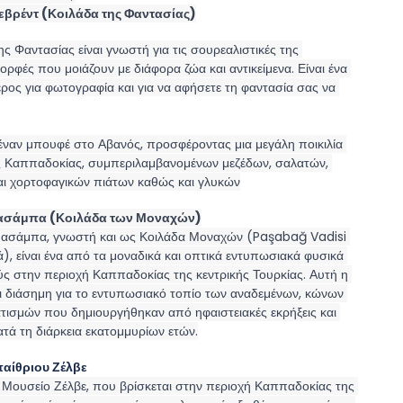
εβρέντ (Κοιλάδα της Φαντασίας)
ς Φαντασίας είναι γνωστή για τις σουρεαλιστικές της 
ρφές που μοιάζουν με διάφορα ζώα και αντικείμενα. Είναι ένα 
έρος για φωτογραφία και για να αφήσετε τη φαντασία σας να 
ναν μπουφέ στο Αβανός, προσφέροντας μια μεγάλη ποικιλία 
 Καππαδοκίας, συμπεριλαμβανομένων μεζέδων, σαλατών, 
αι χορτοφαγικών πιάτων καθώς και γλυκών
ασάμπα (Κοιλάδα των Μοναχών)
Πασάμπα, γνωστή και ως Κοιλάδα Μοναχών (Paşabağ Vadisi 
ά), είναι ένα από τα μοναδικά και οπτικά εντυπωσιακά φυσικά 
ς στην περιοχή Καππαδοκίας της κεντρικής Τουρκίας. Αυτή η 
αι διάσημη για το εντυπωσιακό τοπίο των αναδεμένων, κώνων 
ισμών που δημιουργήθηκαν από ηφαιστειακές εκρήξεις και 
τά τη διάρκεια εκατομμυρίων ετών.
αίθριου Ζέλβε
 Μουσείο Ζέλβε, που βρίσκεται στην περιοχή Καππαδοκίας της 