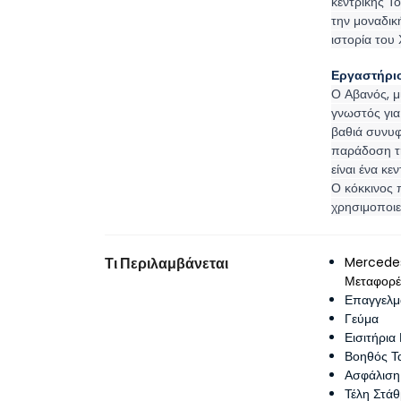
κεντρικής Το
την μοναδικ
ιστορία του 
Εργαστήρι
Ο Αβανός, μ
γνωστός για 
βαθιά συνυφα
παράδοση τη
είναι ένα κε
Ο κόκκινος 
χρησιμοποιεί
Τι Περιλαμβάνεται
Mercedes 
Μεταφορέ
Επαγγελμ
Γεύμα
Εισιτήρια
Βοηθός Τ
Ασφάλιση
Τέλη Στάθ