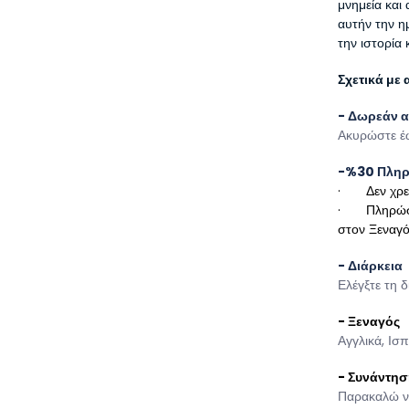
μνημεία και
αυτήν την η
την ιστορία 
Σχετικά με
- Δωρεάν 
Ακυρώστε έ
-%30 Πλη
·       Δεν 
·       Πλη
στον Ξεναγό
- Διάρκεια
Ελέγξτε τη δ
- Ξεναγός
Αγγλικά, Ισπ
- Συνάντησ
Παρακαλώ να