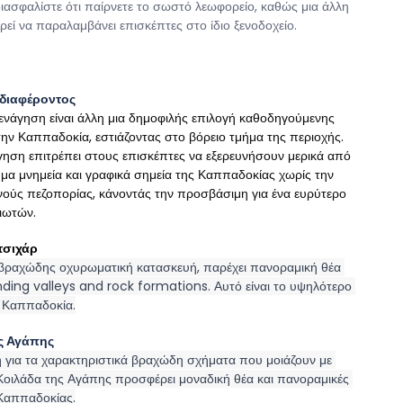
ασφαλίστε ότι παίρνετε το σωστό λεωφορείο, καθώς μια άλλη 
ορεί να παραλαμβάνει επισκέπτες στο ίδιο ξενοδοχείο.
νδιαφέροντος
ενάγηση είναι άλλη μια δημοφιλής επιλογή καθοδηγούμενης 
ην Καππαδοκία, εστιάζοντας στο βόρειο τμήμα της περιοχής. 
γηση επιτρέπει στους επισκέπτες να εξερευνήσουν μερικά από 
ημα μνημεία και γραφικά σημεία της Καππαδοκίας χωρίς την 
νούς πεζοπορίας, κάνοντάς την προσβάσιμη για ένα ευρύτερο 
ιωτών.
τσιχάρ
βραχώδης οχυρωματική κατασκευή, παρέχει πανοραμική θέα 
ding valleys and rock formations. Αυτό είναι το υψηλότερο 
 Καππαδοκία.
ς Αγάπης
για τα χαρακτηριστικά βραχώδη σχήματα που μοιάζουν με 
Κοιλάδα της Αγάπης προσφέρει μοναδική θέα και πανοραμικές 
 Καππαδοκίας.