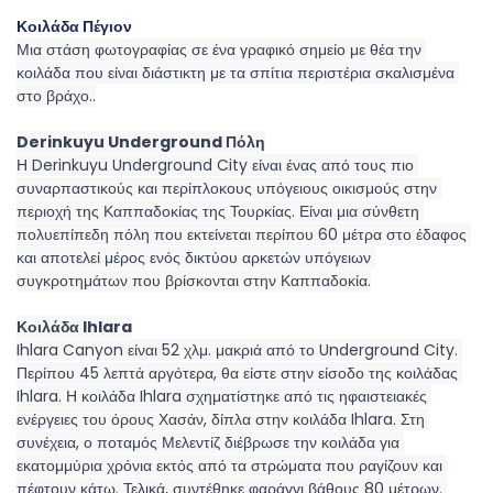
Κοιλάδα Πέγιον
Μια στάση φωτογραφίας σε ένα γραφικό σημείο με θέα την 
κοιλάδα που είναι διάστικτη με τα σπίτια περιστέρια σκαλισμένα 
στο βράχο..
Derinkuyu Underground Πόλη
Η Derinkuyu Underground City είναι ένας από τους πιο 
συναρπαστικούς και περίπλοκους υπόγειους οικισμούς στην 
περιοχή της Καππαδοκίας της Τουρκίας. Είναι μια σύνθετη 
πολυεπίπεδη πόλη που εκτείνεται περίπου 60 μέτρα στο έδαφος 
και αποτελεί μέρος ενός δικτύου αρκετών υπόγειων 
συγκροτημάτων που βρίσκονται στην Καππαδοκία.
Κοιλάδα Ihlara
Ihlara Canyon είναι 52 χλμ. μακριά από το Underground City. 
Περίπου 45 λεπτά αργότερα, θα είστε στην είσοδο της κοιλάδας 
Ihlara. Η κοιλάδα Ihlara σχηματίστηκε από τις ηφαιστειακές 
ενέργειες του όρους Χασάν, δίπλα στην κοιλάδα Ihlara. Στη 
συνέχεια, ο ποταμός Μελεντίζ διέβρωσε την κοιλάδα για 
εκατομμύρια χρόνια εκτός από τα στρώματα που ραγίζουν και 
πέφτουν κάτω. Τελικά, συντέθηκε φαράγγι βάθους 80 μέτρων. 