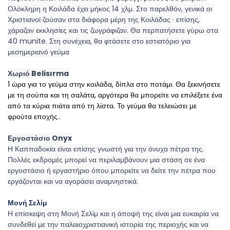
Ολόκληρη η Κοιλάδα έχει μήκος 14 χλμ. Στο παρελθόν, γενικά οι 
Χριστιανοί ζούσαν στα διάφορα μέρη της Κοιλάδας · επίσης, 
χάραζαν εκκλησίες και τις ζωγράφιζαν. Θα περπατήσετε γύρω στα 
40 munite. Στη συνέχεια, θα φτάσετε στο εστιατόριο για 
μεσημεριανό γεύμα
Χωριό Belisırma
1 ώρα για το γεύμα στην κοιλάδα, δίπλα στο ποτάμι. Θα ξεκινήσετε 
με τη σούπα και τη σαλάτα, αργότερα θα μπορείτε να επιλέξετε ένα 
από τα κύρια πιάτα από τη λίστα. Το γεύμα θα τελειώσει με 
φρούτα εποχής.
.
Εργοστάσιο Onyx
Η Καππαδοκία είναι επίσης γνωστή για την όνυχα πέτρα της. 
Πολλές εκδρομές μπορεί να περιλαμβάνουν μια στάση σε ένα 
εργοστάσιο ή εργαστήριο όπου μπορείτε να δείτε την πέτρα που 
εργάζονται και να αγοράσει αναμνηστικά.
Μονή Σελίμ 
Η επίσκεψη στη Μονή Σελίμ και η άποψή της είναι μια ευκαιρία να 
συνδεθεί με την παλαιοχριστιανική ιστορία της περιοχής και να 