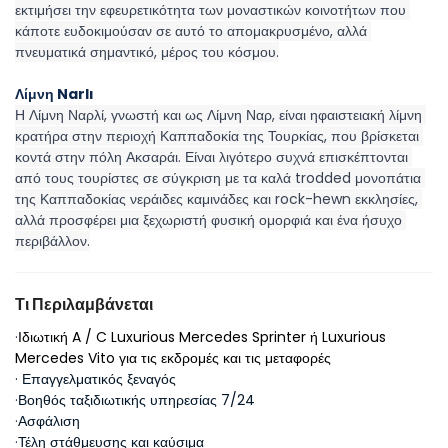
εκτιμήσει την εφευρετικότητα των μοναστικών κοινοτήτων που 
κάποτε ευδοκιμούσαν σε αυτό το απομακρυσμένο, αλλά 
πνευματικά σημαντικό, μέρος του κόσμου.
Λίμνη Narlı
Η Λίμνη Ναρλί, γνωστή και ως Λίμνη Ναρ, είναι ηφαιστειακή λίμνη 
κρατήρα στην περιοχή Καππαδοκία της Τουρκίας, που βρίσκεται 
κοντά στην πόλη Ακσαράι. Είναι λιγότερο συχνά επισκέπτονται 
από τους τουρίστες σε σύγκριση με τα καλά trodded μονοπάτια 
της Καππαδοκίας νεράιδες καμινάδες και rock-hewn εκκλησίες, 
αλλά προσφέρει μια ξεχωριστή φυσική ομορφιά και ένα ήσυχο 
περιβάλλον.
Τι Περιλαμβάνεται
·
Ιδιωτική A / C Luxurious Mercedes Sprinter ή Luxurious
Mercedes Vito για τις εκδρομές και τις μεταφορές
· Επαγγελματικός ξεναγός
·
Βοηθός ταξιδιωτικής υπηρεσίας 7/24
·
Ασφάλιση
·
Τέλη στάθμευσης και καύσιμα