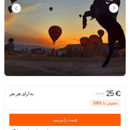
25 €
به ازای هر نفر
40 €
تخفیف تا %38
قیمت را بپرسید