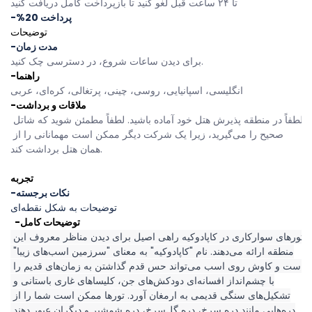
تا ۲۴ ساعت قبل لغو کنید تا بازپرداخت کامل دریافت کنید
-%20 پرداخت
توضیحات
-مدت زمان
برای دیدن ساعات شروع، در دسترسی چک کنید.
-راهنما
انگلیسی، اسپانیایی، روسی، چینی، پرتغالی، کره‌ای، عربی 
-ملاقات و برداشت
لطفاً در منطقه پذیرش هتل خود آماده باشید. لطفاً مطمئن شوید که شاتل 
صحیح را می‌گیرید، زیرا یک شرکت دیگر ممکن است مهمانانی را از 
همان هتل برداشت کند.
تجربه
-نکات برجسته
توضیحات به شکل نقطه‌ای
  -توضیحات کامل
تورهای سوارکاری در کاپادوکیه راهی اصیل برای دیدن مناظر معروف این 
منطقه ارائه می‌دهند. نام "کاپادوکیه" به معنای "سرزمین اسب‌های زیبا" 
است و کاوش روی اسب می‌تواند حس قدم گذاشتن به زمان‌های قدیم را 
با چشم‌انداز افسانه‌ای دودکش‌های جن، کلیساهای غاری باستانی و 
تشکیل‌های سنگی قدیمی به ارمغان آورد. تورها ممکن است شما را از 
دره‌هایی مانند دره سرخ، دره گل‌سرخ، دره شمشیر و دیگران عبور دهند 