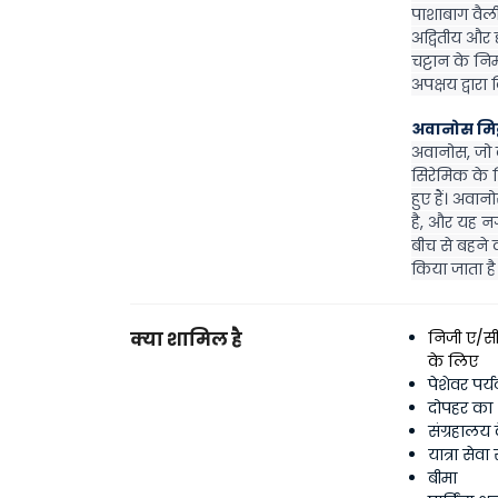
पाशाबाग वैली,
अद्वितीय और द
चट्टान के निर
अपक्षय द्वारा 
अवानोस मिट्
अवानोस, जो कैप
सिरेमिक के लि
हुए हैं। अवान
है, और यह नग
बीच से बहने 
किया जाता है
क्या शामिल है
निजी ए/सी 
के लिए
पेशेवर पर्
दोपहर का
संग्रहालय
यात्रा से
बीमा