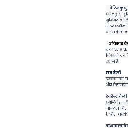
     डेरिनकु
डेरिनकुयु भू
भूमिगत बस्त
मीटर जमीन के
परिसरों के ने
उचिसार 
यह एक प्राकृ
निर्माणों का
स्थान है।
लव वैली
इसकी विशिष्ट
और कैप्सोडोक
डेवरेन्ट वै
इमेजिनेशन वै
जानवरों और व
है और आपकी क
पाशाबाग वै