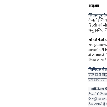
अनुभव
मिक्स टूर क
कैपसोडोकिया 
हिस्सों को ज
अनुकूलित वि
गोरमे पैनो
यह टूर अक्सर 
आपको परी चि
में जानकारी म
किया जाता है
पिगियन वै
एक दृश्य बिंद
का दृश्य देता ह
    ओनिक्स फ
कैप्सोडोकिया
फैक्ट्री या 
देख सकते हैं