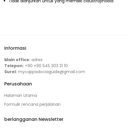
Tidak dianjurkan untuk yang memiliki claustrophobia
Informasi
Main office:
adres
Telepon:
+90 +90 545 303 21 10
Surel:
mycappadociaguide@gmail.com
Perusahaan
Halaman Utama
Formulir rencana perjalanan
berlangganan Newsletter