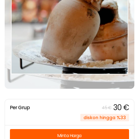
30 €
Per Grup
45 €
diskon hingga %33
Minta Harga