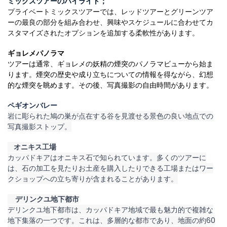
ミックスツアーのハイライト；
プライベートミックスツアーでは、レッドツアーとグリーンツア
ーの最良の部分を組み合わせ、興味やスケジュールに合わせてカ
スタマイズされたオプションを追加する柔軟性があります。
ギョレメパノラマ
ツアーは通常、ギョレメの妖精の煙突のパノラマビューから始ま
ります。煙突の歴史や成り立ちについての情報を得ながら、幻想
的な煙突を眺めます。その後、写真撮影の自由時間があります。
ペギオンバレー
岩に彫られた鳩の巣が点在する谷を見渡せる景色の良い地点での
写真撮影ストップ。
    オニキス工場
カッパドキアはオニキス石で知られています。多くのツアーに
は、石の加工を見たりお土産を購入したりできる工場またはワー
クショップへの立ち寄りが含まれることがあります。
     デリンクユ地下都市
デリンクユ地下都市は、カッパドキア地域で最も魅力的で複雑な
地下集落の一つです。これは、多層的な都市であり、地面の約60