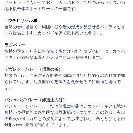
メートル下に広がっており、カッパドキアで見つかるいくつかの
地下複合体のネットワークの一部です。
ウチヒサール城
自然の岩の城塞で、周囲の谷や岩の形成を見渡せるパノラマビュ
ーを提供します。カッパドキアで最も高い地点です。
ラブバレー
独特の形をした岩にちなんで名付けられたラブバレーは、カッパ
ドキアの独特な風景とパノラマビューを提供します。
デヴレントバレー（想像の谷）
想像の谷は、さまざまな動物や物体に似た幻想的な岩の形成で知
られています。写真撮影や想像力を働かせるのに最適な場所で
す。
パシャバグバレー（修道士の谷）
パシャバーグバレー、または修道士の谷は、カッパドキア地域の
独特かつ視覚的に魅力的な自然形成の一つです。この谷は、火山
の噴火や何百万年もの浸食によって形成された、高くそびえる円
錐形の岩の景観で知られています。