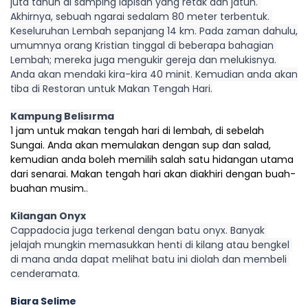
juta tahun di samping lapisan yang retak dan jatuh. 
Akhirnya, sebuah ngarai sedalam 80 meter terbentuk. 
Keseluruhan Lembah sepanjang 14 km. Pada zaman dahulu, 
umumnya orang Kristian tinggal di beberapa bahagian 
Lembah; mereka juga mengukir gereja dan melukisnya. 
Anda akan mendaki kira-kira 40 minit. Kemudian anda akan 
tiba di Restoran untuk Makan Tengah Hari.
Kampung Belisırma
1 jam untuk makan tengah hari di lembah, di sebelah 
Sungai. Anda akan memulakan dengan sup dan salad, 
kemudian anda boleh memilih salah satu hidangan utama 
dari senarai. Makan tengah hari akan diakhiri dengan buah-
buahan musim.
.
Kilangan Onyx
Cappadocia juga terkenal dengan batu onyx. Banyak 
jelajah mungkin memasukkan henti di kilang atau bengkel 
di mana anda dapat melihat batu ini diolah dan membeli 
cenderamata.
Biara Selime