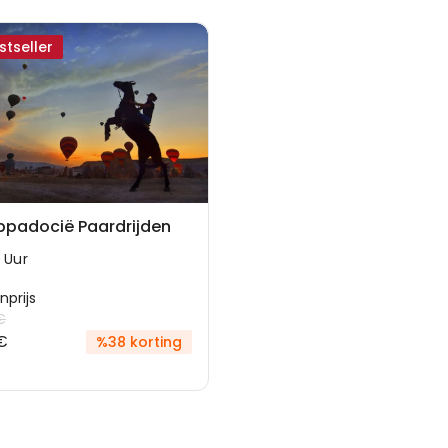
stseller
padocië Paardrijden
 Uur
nprijs
€
€
%38 korting