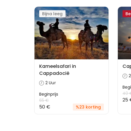
Bijna leeg
Be
Kameelsafari in
Cap
Cappadocië
2
2 Uur
Begi
40 
Beginprijs
25 
65 €
50 €
%23 korting