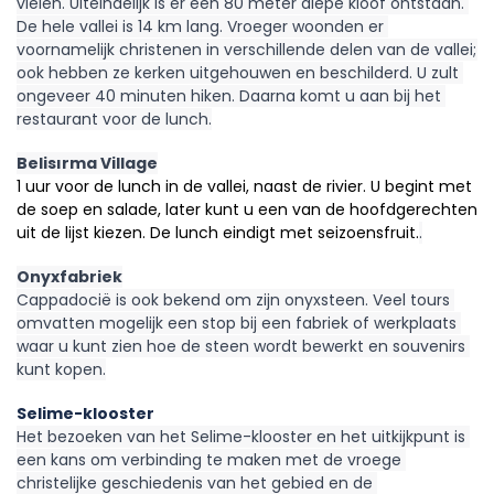
vielen. Uiteindelijk is er een 80 meter diepe kloof ontstaan. 
De hele vallei is 14 km lang. Vroeger woonden er 
voornamelijk christenen in verschillende delen van de vallei; 
ook hebben ze kerken uitgehouwen en beschilderd. U zult 
ongeveer 40 minuten hiken. Daarna komt u aan bij het 
restaurant voor de lunch.
Belisırma Village
1 uur voor de lunch in de vallei, naast de rivier. U begint met 
de soep en salade, later kunt u een van de hoofdgerechten 
uit de lijst kiezen. De lunch eindigt met seizoensfruit.
.
Onyxfabriek
Cappadocië is ook bekend om zijn onyxsteen. Veel tours 
omvatten mogelijk een stop bij een fabriek of werkplaats 
waar u kunt zien hoe de steen wordt bewerkt en souvenirs 
kunt kopen.
Selime-klooster
Het bezoeken van het Selime-klooster en het uitkijkpunt is 
een kans om verbinding te maken met de vroege 
christelijke geschiedenis van het gebied en de 