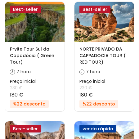
Best-seller
Best-seller
Prvite Tour Sul da
NORTE PRIVADO DA
Capadócia ( Green
CAPPADOCIA TOUR (
Tour)
RED TOUR)
7 hora
7 hora
Preço inicial
Preço inicial
230 €
230 €
180 €
180 €
%22 desconto
%22 desconto
Best-seller
venda rápida