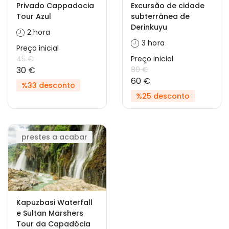
Privado Cappadocia
Excursão de cidade
Tour Azul
subterrânea de
Derinkuyu
2 hora
3 hora
Preço inicial
45 €
Preço inicial
30 €
80 €
60 €
%33 desconto
%25 desconto
prestes a acabar
Kapuzbasi Waterfall
e Sultan Marshers
Tour da Capadócia