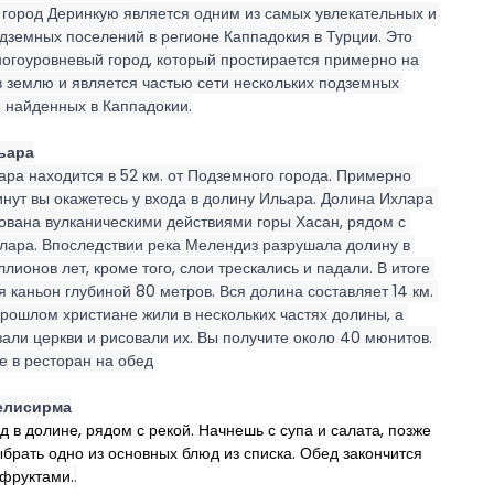
город Деринкую является одним из самых увлекательных и 
дземных поселений в регионе Каппадокия в Турции. Это 
огоуровневый город, который простирается примерно на 
в землю и является частью сети нескольких подземных 
, найденных в Каппадокии.
ьара
ра находится в 52 км. от Подземного города. Примерно 
нут вы окажетесь у входа в долину Ильара. Долина Ихлара 
ована вулканическими действиями горы Хасан, рядом с 
лара. Впоследствии река Мелендиз разрушала долину в 
лионов лет, кроме того, слои трескались и падали. В итоге 
 каньон глубиной 80 метров. Вся долина составляет 14 км. 
прошлом христиане жили в нескольких частях долины, а 
али церкви и рисовали их. Вы получите около 40 мюнитов. 
е в ресторан на обед
елисирма
ед в долине, рядом с рекой. Начнешь с супа и салата, позже 
брать одно из основных блюд из списка. Обед закончится 
фруктами.
.