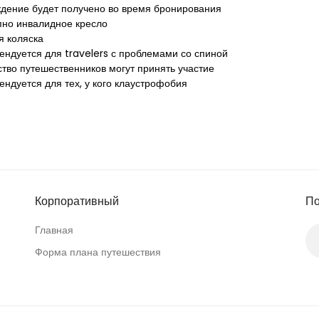
дение будет получено во время бронирования
пно инвалидное кресло
я коляска
ендуется для travelers с проблемами со спиной
тво путешественников могут принять участие
ендуется для тех, у кого клаустрофобия
Корпоративный
По
Главная
Форма плана путешествия