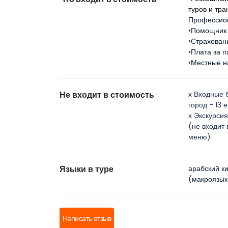
туров и тр
Профессио
•
Помощник 
•
Страхован
•
Плата за п
•
Местные н
Не входит в стоимость
х Входные 
город - 13 
х Экскурси
(не входит 
меню)
Языки в туре
арабский к
(макроязык
Написать отзыв