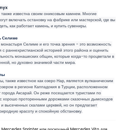
Onyx
 также известна своим ониксовым камнем. Многие 
огут включать остановку на фабрике или мастерской, где вы 
еть, как работает камень, и купить сувениры.
 Селиме 
монастыря Селиме и его точка зрения - это возможность 
 с раннехристианской историей этого района и оценить 
льность монашеских общин, которые когда-то процветали в 
енной, но духовно значимой части мира.
рлы
, также известное как озеро Нар, является вулканическим 
озером в регионе Каппадокия в Турции, расположенном 
т города Аксарай. Он реже посещается туристами по 
с хорошо проторенными дорожками сказочных дымоходов 
 и высеченных скалами церквей, но он предлагает 
риродную красоту и спокойную обстановку.
 Mercedes Sprinter или роскошный Mercedes Vito для