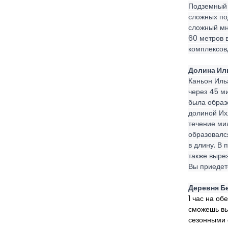
Подземный 
сложных по
сложный мн
60 метров 
комплексов
Долина Ил
Каньон Ильа
через 45 ми
была образ
долиной Их
течение мил
образовался
в длину. В 
также вырез
Вы приедет
Деревня Б
1 час на об
сможешь вы
сезонными 