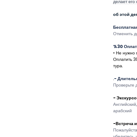
делает его
об этой де
Бесплатна
Отменить д
%30 Оплат
• Не нужно 
Оплатить 30
тура.
.
- Длитель
Проверьте д
- Экскурс
Английский,
арабский 
-Встреча и
Пожалуйста,
убедитесь, 