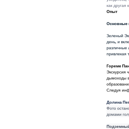
как другая 
Опыт
Основные 
Зеленый Эк
день, и вкл
различные 
привлекая т
Гореме Па
Экскурсия ч
дымоходы в
образовани
Следуя инф
Долина Пе
Фото остано
домами гол
Подземный