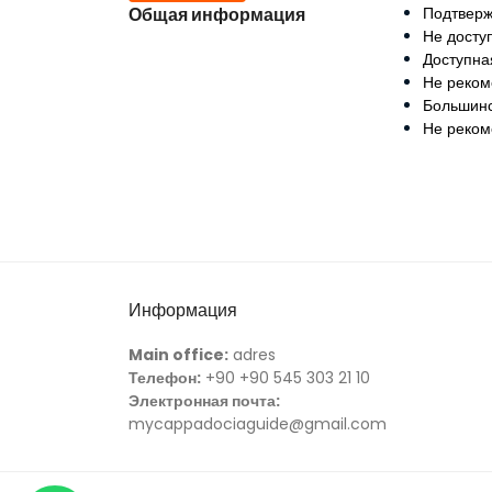
Общая информация
Подтверж
Не досту
Доступна
Не реком
Большинс
Не реком
Информация
Main office:
adres
Телефон:
+90 +90 545 303 21 10
Электронная почта:
mycappadociaguide@gmail.com