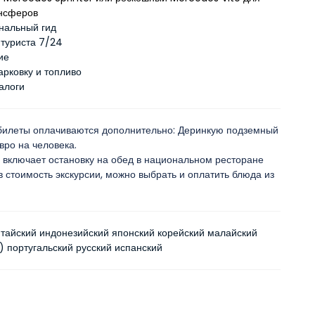
ансферов
нальный гид
туриста 7/24
ие
арковку и топливо
алоги
билеты оплачиваются дополнительно: Деринкую подземный
евро на человека.
я включает остановку на обед в национальном ресторане
в стоимость экскурсии, можно выбрать и оплатить блюда из
итайский индонезийский японский корейский малайский
) португальский русский испанский