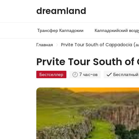
dreamland
Трансфер Каппадокии
Каппадокийский воз
Главная
Prvite Tour South of Cappadocia (
Prvite Tour South o
Бестселлер
7 час-ов
Бесплатный