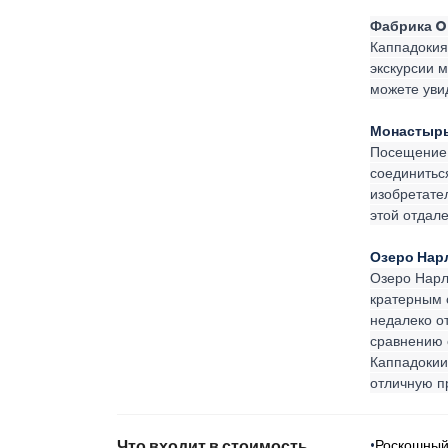
Фабрика 
Каппадокия
экскурсии м
можете увид
Монастырь
Посещение 
соединиться
изобретате
этой отдал
Озеро На
Озеро Нарлы
кратерным 
недалеко о
сравнению 
Каппадокии
отличную п
Что входит в стоимость
•
Роскошный