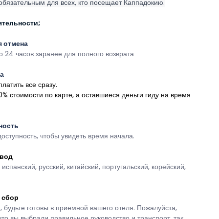
 обязательным для всех, кто посещает Каппадокию.
ятельности;
я отмена
о 24 часов заранее для полного возврата
а
платить все сразу.
% стоимости по карте, а оставшиеся деньги гиду на время 
ность
оступность, чтобы увидеть время начала.
овод
 испанский, русский, китайский, португальский, корейский, 
 сбор
 будьте готовы в приемной вашего отеля. Пожалуйста, 
что вы выбрали правильное руководство и транспорт, так 