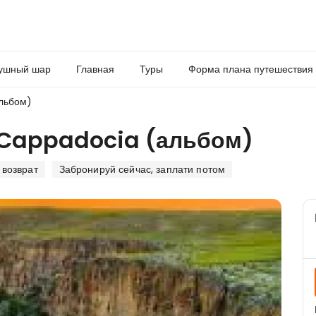
душный шар
Главная
Туры
Форма плана путешествия
альбом)
f Cappadocia (альбом)
 возврат
Забронируй сейчас, заплати потом