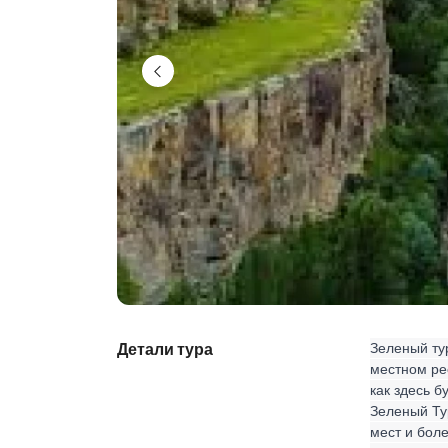
Детали тура
Зеленый ту
местном ре
как здесь б
Зеленый Ту
мест и боле