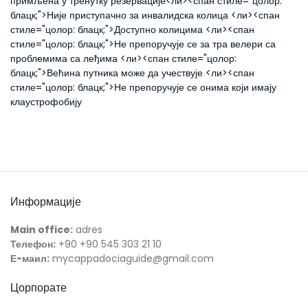
примљена у тренутку резервације
<ли><спан стиле="цолор:
блацк;">Није приступачно за инвалидска колица
<ли><спан
стиле="цолор: блацк;">Доступно колицима
<ли><спан
стиле="цолор: блацк;">Не препоручује се за тра велери са
проблемима са леђима
<ли><спан стиле="цолор:
блацк;">Већина путника може да учествује
<ли><спан
стиле="цолор: блацк;">Не препоручује се онима који имају
клаустрофобију
Информације
Main office:
adres
Телефон:
+90 +90 545 303 21 10
Е-маил:
mycappadociaguide@gmail.com
Цорпорате