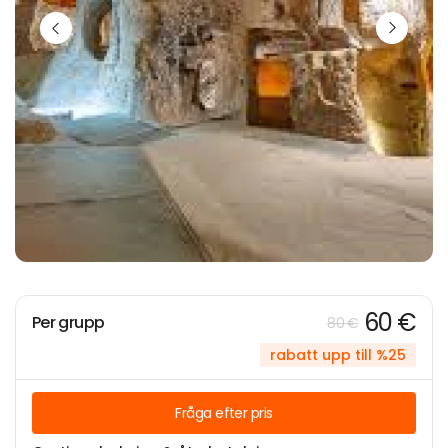
60 €
Per grupp
80 €
rabatt upp till %25
Fråga efter pris