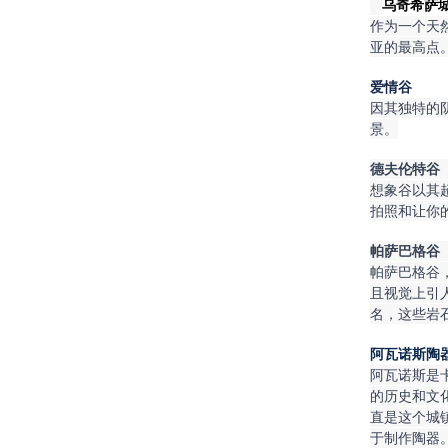
乌奇希萨
作为一个天
亚的最高点
爱情谷
因其独特的
景。
德夫伦特谷
想象谷以其
拍照和让你
帕萨巴格谷
帕萨巴格谷，
且视觉上引
名，这些岩
阿瓦诺斯陶
阿瓦诺斯是
的历史和文
直是这个城
于制作陶器