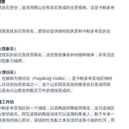
城堡
然岩石堡垒，提供周围山谷和岩石形成的全景视角。这是卡帕多奇
。
阴茎形状岩石而得名，爱情谷提供独特的风景和卡帕多奇亚的全
（想象谷）
超现实的岩石形状而闻名，这些形状像各种动物和物体，非常适合
的想象力驰骋。
（僧侣谷）
也被称为僧侣谷（Paşabağ Vadisi），是卡帕多奇亚地区独特
人注目的自然形成之一。这个山谷因其高耸的锥形岩石形成而闻
石是由火山喷发和数百万年的侵蚀形成的。
器工作坊
卡帕多奇亚地区的一个城镇，以其陶器和陶瓷而闻名，这与该地区
化密切相关。阿瓦诺斯的陶器传统可以追溯到希泰人，数千年来一
镇身份的核心部分。该镇的红色黏土来自流经这座小镇的红河，用
。