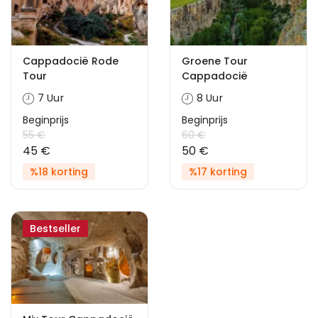
Cappadocië Rode
Groene Tour
Tour
Cappadocië
7 Uur
8 Uur
Beginprijs
Beginprijs
55 €
60 €
45 €
50 €
%18 korting
%17 korting
Bestseller